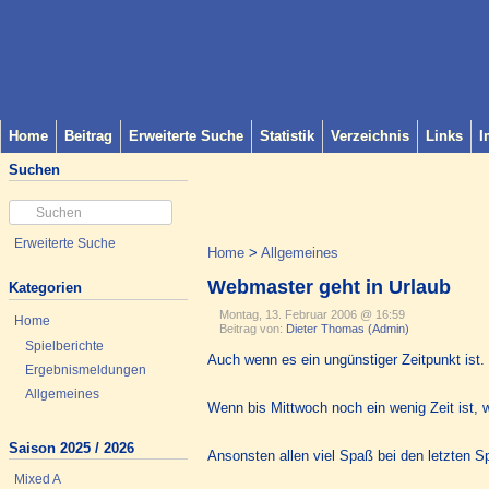
Home
Beitrag
Erweiterte Suche
Statistik
Verzeichnis
Links
I
Suchen
Erweiterte Suche
Home
>
Allgemeines
Webmaster geht in Urlaub
Kategorien
Montag, 13. Februar 2006 @ 16:59
Home
Beitrag von:
Dieter Thomas (Admin)
Spielberichte
Auch wenn es ein ungünstiger Zeitpunkt ist.
Ergebnismeldungen
Allgemeines
Wenn bis Mittwoch noch ein wenig Zeit ist, 
Saison 2025 / 2026
Ansonsten allen viel Spaß bei den letzten Sp
Mixed A