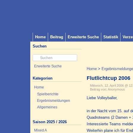
Home
Beitrag
Erweiterte Suche
Statistik
Verze
Suchen
Erweiterte Suche
Home
>
Ergebnismeldung
Flutlichtcup 2006
Kategorien
Mittwoch, 12. April 2006 @ 12
Home
Beitrag von: Anonymous
Spielberichte
Liebe Volleyballer,
Ergebnismeldungen
Allgemeines
in der Nacht vom 15. auf de
Quadroteams (2 Damen + 2 
Saison 2025 / 2026
Interessierte Teams melden 
Mixed A
Weiterhin plane ich für En