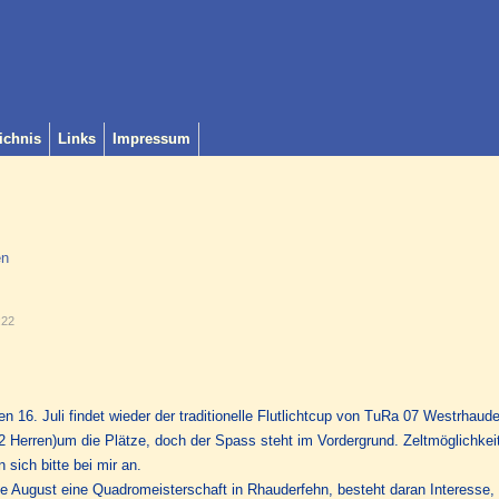
ichnis
Links
Impressum
en
:22
n 16. Juli findet wieder der traditionelle Flutlichtcup von TuRa 07 Westrhauder
Herren)um die Plätze, doch der Spass steht im Vordergrund. Zeltmöglichkeit
sich bitte bei mir an.
de August eine Quadromeisterschaft in Rhauderfehn, besteht daran Interesse, d