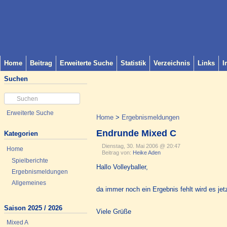
Home
Beitrag
Erweiterte Suche
Statistik
Verzeichnis
Links
I
Suchen
Erweiterte Suche
Home
>
Ergebnismeldungen
Endrunde Mixed C
Kategorien
Dienstag, 30. Mai 2006 @ 20:47
Home
Beitrag von:
Heike Aden
Spielberichte
Hallo Volleyballer,
Ergebnismeldungen
Allgemeines
da immer noch ein Ergebnis fehlt wird es je
Saison 2025 / 2026
Viele Grüße
Mixed A