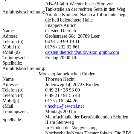
AB-Abfahrt Weener bis ca 50m vor
Tankstelle an der rechten Seite in den Weg
Anfahrtsbeschreibung:
Auf den Knollen. Nach ca 150m links liegt
die hell beleuchtete Halle
Filappers Aurich
Name
Carsten Dietrich
Adresse
Großstrasse 60c, 26789 Leer
Telefon (p)
04 91 / 9 99 19 11
Mobil (p)
0176 / 232 02 661
eMail (d)
carsten.dietrich@autovision-gmbh.com
Trainingszeit:
Freitag 20:00 Uhr
Spielhalle:
Anfahrtsbeschreibung:
Monsterpfannekuchen Emden
Name
Thorsten Hecht
Adresse
Jollenweg 14, 26723 Emden
Telefon (p)
0 49 21 / 36 93 00
Telefon (d)
0 49 21 / 91 55 43
Mobil(p)
0175 / 16 244 26
eMail
t.hecht1@ewetel.net
Trainingszeit:
Montags 20 Uhr
Mehrfachhalle der Berufsbildenden Schulen
Spielhalle:
II am Steinweg
In Emden der Wegweisung
Nordseehalle/Neues Theater folgen. Die BBS