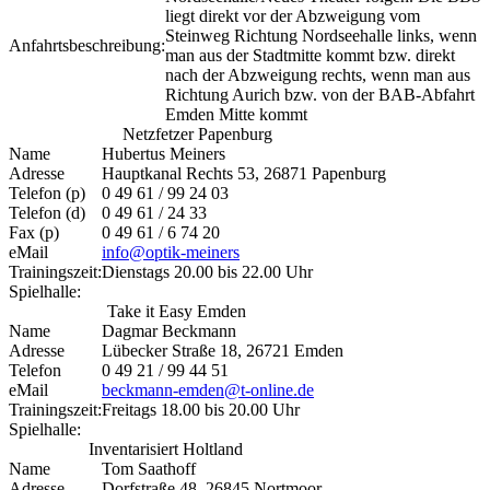
liegt direkt vor der Abzweigung vom
Steinweg Richtung Nordseehalle links, wenn
Anfahrtsbeschreibung:
man aus der Stadtmitte kommt bzw. direkt
nach der Abzweigung rechts, wenn man aus
Richtung Aurich bzw. von der BAB-Abfahrt
Emden Mitte kommt
Netzfetzer Papenburg
Name
Hubertus Meiners
Adresse
Hauptkanal Rechts 53, 26871 Papenburg
Telefon (p)
0 49 61 / 99 24 03
Telefon (d)
0 49 61 / 24 33
Fax (p)
0 49 61 / 6 74 20
eMail
info@optik-meiners
Trainingszeit:
Dienstags 20.00 bis 22.00 Uhr
Spielhalle:
Take it Easy Emden
Name
Dagmar Beckmann
Adresse
Lübecker Straße 18, 26721 Emden
Telefon
0 49 21 / 99 44 51
eMail
beckmann-emden@t-online.de
Trainingszeit:
Freitags 18.00 bis 20.00 Uhr
Spielhalle:
Inventarisiert Holtland
Name
Tom Saathoff
Adresse
Dorfstraße 48, 26845 Nortmoor