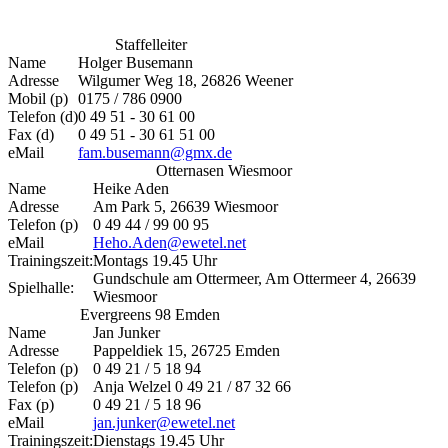
Staffelleiter
Name
Holger Busemann
Adresse
Wilgumer Weg 18, 26826 Weener
Mobil (p)
0175 / 786 0900
Telefon (d)
0 49 51 - 30 61 00
Fax (d)
0 49 51 - 30 61 51 00
eMail
fam.busemann@gmx.de
Otternasen Wiesmoor
Name
Heike Aden
Adresse
Am Park 5, 26639 Wiesmoor
Telefon (p)
0 49 44 / 99 00 95
eMail
Heho.Aden@ewetel.net
Trainingszeit:
Montags 19.45 Uhr
Gundschule am Ottermeer, Am Ottermeer 4, 26639
Spielhalle:
Wiesmoor
Evergreens 98 Emden
Name
Jan Junker
Adresse
Pappeldiek 15, 26725 Emden
Telefon (p)
0 49 21 / 5 18 94
Telefon (p)
Anja Welzel 0 49 21 / 87 32 66
Fax (p)
0 49 21 / 5 18 96
eMail
jan.junker@ewetel.net
Trainingszeit:
Dienstags 19.45 Uhr