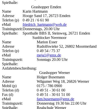
Spielhalle:
Grashopper Emden
Name
Karin Hartmann
Adresse
Hooge Sand 17, 26723 Emden
Telefon (p)
0 49 21 / 6 61 90
eMail
friedrich_hartmann@web.de
Trainingszeit:
Donnerstags, 20.00 Uhr
Spielhalle:
Sporthalle BBS II, Steinweg, 26721 Emden
Sunblocker Neermoor
Name
Marion Esser
Adresse
Rudolfswieke 52, 26802 Moormerland
Telefon (p)
0 49 54 / 75 37
eMail
meja1@gmx.de
Trainingszeit:
Sonntags 20.00 Uhr
Spielhalle:
Anfahrtsbeschreibung:
Grashopper Weener
Name
Holger Busemann
Adresse
Wilgumer Weg 18, 26826 Weener
Mobil (p)
0175 / 786 0900
Telefon (d)
0 49 51 - 30 61 00
Fax (d)
0 49 51 - 30 61 51 00
eMail
fam.busemann@gmx.de
Trainingszeit:
Donnerstag 19.30 bis 22.00 Uhr
Spielhalle:
Realschule Weener